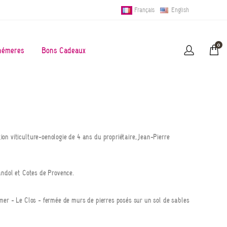
Français
English
0
hémères
Bons Cadeaux
n viticulture-oenologie de 4 ans du propriétaire, Jean-Pierre
andol et Côtes de Provence.
mer - Le Clos - fermée de murs de pierres posés sur un sol de sables