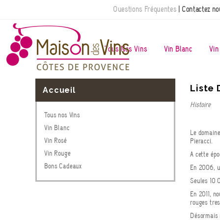
Questions Fréquentes
| Contactez no
Tous Nos Vins
Vin Blanc
Vin
Liste 
Accueil
Histoire
Tous nos Vins
Vin Blanc
Le domaine 
Vin Rosé
Pieracci.
Vin Rouge
A cette épo
Bons Cadeaux
En 2006, un
Seules 10 0
En 2011, no
rouges très
Désormais n