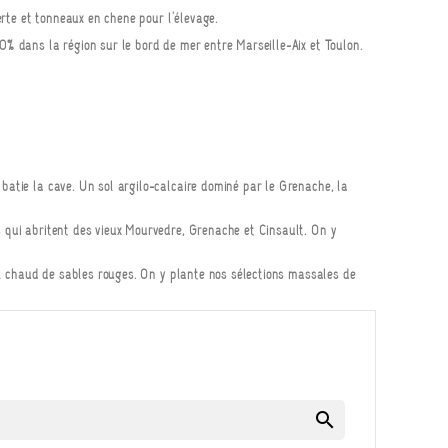
nerte et tonneaux en chêne pour l'élevage.
0% dans la région sur le bord de mer entre Marseille-Aix et Toulon.
bâtie la cave. Un sol argilo-calcaire dominé par le Grenache, la
s qui abritent des vieux Mourvèdre, Grenache et Cinsault. On y
sol chaud de sables rouges. On y plante nos sélections massales de
