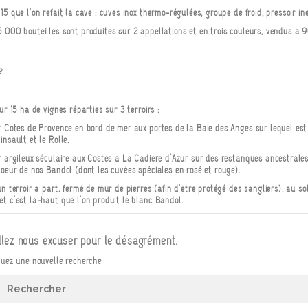
15 que l'on refait la cave : cuves inox thermo-régulées, groupe de froid, pressoir i
 000 bouteilles sont produites sur 2 appellations et en trois couleurs, vendus à 9
e
sur 15 ha de vignes réparties sur 3 terroirs :
r Côtes de Provence en bord de mer aux portes de la Baie des Anges sur lequel est 
insault et le Rolle.
r argileux séculaire aux Costes à La Cadière d'Azur sur des restanques ancestrale
coeur de nos Bandol (dont les cuvées spéciales en rosé et rouge).
un terroir à part, fermé de mur de pierres (afin d'être protégé des sangliers), au 
t c'est là-haut que l'on produit le blanc Bandol.
llez nous excuser pour le désagrément.
tuez une nouvelle recherche