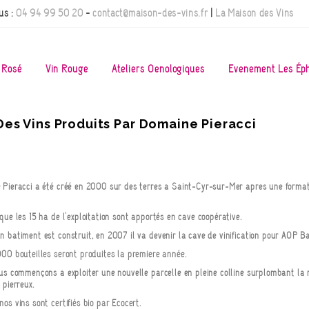
us :
04 94 99 50 20
-
contact@maison-des-vins.fr
|
La Maison des Vins
 Rosé
Vin Rouge
Ateliers Oenologiques
Evènement Les Ép
Des Vins Produits Par Domaine Pieracci
Pieracci a été créé en 2000 sur des terres à Saint-Cyr-sur-Mer après une formatio
que les 15 ha de l'exploitation sont apportés en cave coopérative.
 bâtiment est construit, en 2007 il va devenir la cave de vinification pour AOP B
00 bouteilles seront produites la première année.
us commençons à exploiter une nouvelle parcelle en pleine colline surplombant la 
 pierreux.
os vins sont certifiés bio par Ecocert.