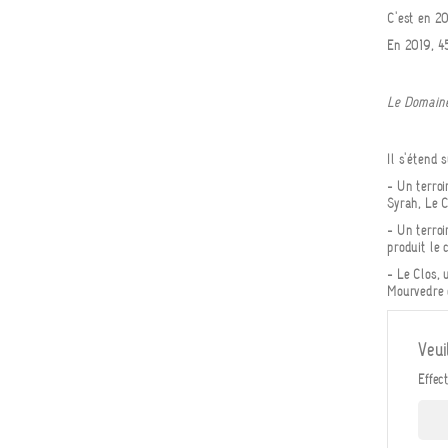
C'est en 20
En 2019, 45
Le Domain
Il s'étend 
- Un terroi
Syrah, Le C
- Un terroi
produit le 
- Le Clos, 
Mourvèdre e
Veui
Effec