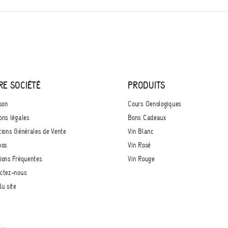
RE SOCIÉTÉ
PRODUITS
son
Cours Oenologiques
ons légales
Bons Cadeaux
tions Générales de Vente
Vin Blanc
pos
Vin Rosé
ions Fréquentes
Vin Rouge
ctez-nous
du site