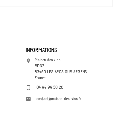
INFORMATIONS
Maison des vins

RDN7
83460 LES ARCS SUR ARGENS
France

04 94 99 50 20

contact@maison-des-vins.fr