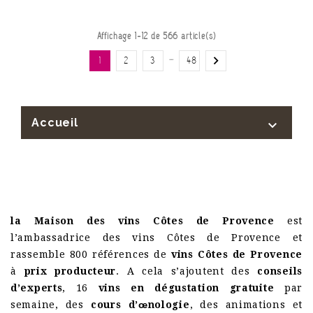
Affichage 1-12 de 566 article(s)
…

1
2
3
48
Accueil

la Maison des vins Côtes de Provence
est
l’ambassadrice des vins Côtes de Provence et
rassemble 800 références de
vins Côtes de Provence
à
prix producteur
. A cela s’ajoutent des
conseils
d’experts
, 16
vins en dégustation gratuite
par
semaine, des
cours d’œnologie
, des animations et