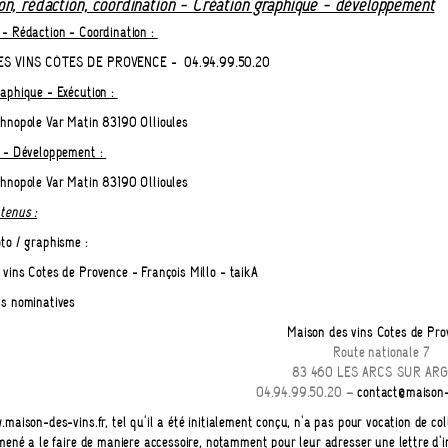
on, rédaction, coordination - Création graphique - développement
 - Rédaction - Coordination :
S VINS CÔTES DE PROVENCE - 04.94.99.50.20
raphique - Exécution :
chnopole Var Matin 83190 Ollioules
n - Développement :
chnopole Var Matin 83190 Ollioules
tenus :
to / graphisme :
 vins Côtes de Provence - François Millo - taikA
ns nominatives
Maison des vins Côtes de Pro
Route nationale 7
83 460 LES ARCS SUR AR
04.94.99.50.20 –
contact@maison-
.maison-des-vins.fr, tel qu'il a été initialement conçu, n'a pas pour vocation de col
amené à le faire de manière accessoire, notamment pour leur adresser une lettre d'i