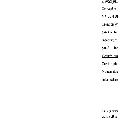
Concepti
Conception
MAISON DE
Création g
taikA – Te
Intégratio
taikA – Te
Crédits con
Crédits pho
Maison des
Informatio
Le site www
qu'il soit 