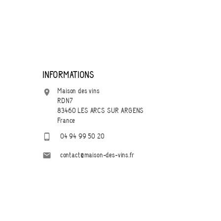
INFORMATIONS
Maison des vins

RDN7
83460 LES ARCS SUR ARGENS
France

04 94 99 50 20

contact@maison-des-vins.fr