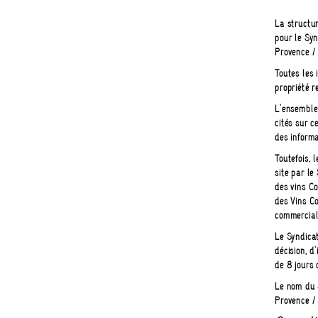
La structur
pour le Syn
Provence /
Toutes les 
propriété r
L'ensemble 
cités sur c
des informa
Toutefois, 
site par l
des vins Cô
des Vins Cô
commerciale
Le Syndicat
décision, d
de 8 jours 
Le nom du S
Provence / 