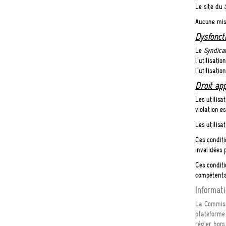
Le site du
Aucune mise
Dysfonct
Le
Syndica
l’utilisati
l’utilisatio
Droit app
Les utilisa
violation e
Les utilisa
Ces conditi
invalidées 
Ces conditi
compétents
Informati
La Commiss
plateforme
régler hors