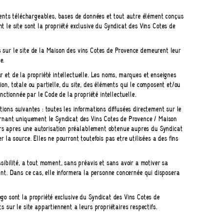
ments téléchargeables, bases de données et tout autre élément conçus
 le site sont la propriété exclusive du Syndicat des Vins Côtes de
ts sur le site de la Maison des vins Côtes de Provence demeurent leur
e.
eur et de la propriété intellectuelle. Les noms, marques et enseignes
tion, totale ou partielle, du site, des éléments qui le composent et/ou
ctionnée par le Code de la propriété intellectuelle.
itions suivantes : toutes les informations diffusées directement sur le
ernant uniquement le Syndicat des Vins Côtes de Provence / Maison
iers après une autorisation préalablement obtenue auprès du Syndicat
la source. Elles ne pourront toutefois pas être utilisées à des fins
ibilité, à tout moment, sans préavis et sans avoir à motiver sa
avant. Dans ce cas, elle informera la personne concernée qui disposera
go sont la propriété exclusive du Syndicat des Vins Côtes de
 sur le site appartiennent à leurs propriétaires respectifs.