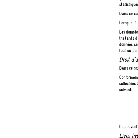
statistique
Dans ce ca
Lorsque l’u
Les données
traitants d
données ser
tout ou par
Droit d'a
Dans ce si
Conforméme
collectées 
suivante :
Ils peuvent
Liens hy