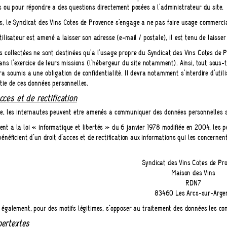
s ou pour répondre à des questions directement posées à l'administrateur du site.
s, le Syndicat des Vins Côtes de Provence s'engage à ne pas faire usage commerci
tilisateur est amené à laisser son adresse (e-mail / postale), il est tenu de laisse
 collectées ne sont destinées qu'à l'usage propre du Syndicat des Vins Côtes de P
ans l'exercice de leurs missions (l'hébergeur du site notamment). Ainsi, tout sous
a soumis à une obligation de confidentialité. Il devra notamment s'interdire d'uti
tie de ces données personnelles.
ccès et de rectification
te, les internautes peuvent être amenés à communiquer des données personnelles su
nt à la loi « informatique et libertés » du 6 janvier 1978 modifiée en 2004, les 
bénéficient d’un droit d’accès et de rectification aux informations qui les concernen
Syndicat des Vins Côtes de Pr
Maison des Vins
RDN7
83460 Les Arcs-sur-Arge
 également, pour des motifs légitimes, s’opposer au traitement des données les co
pertextes