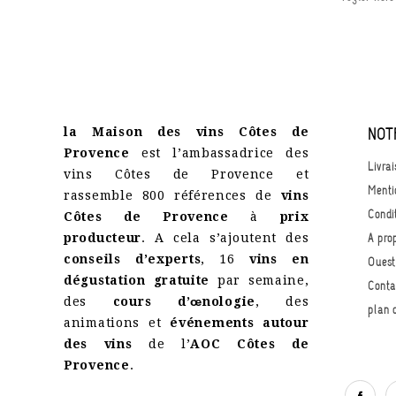
la Maison des vins Côtes de
NOT
Provence
est l’ambassadrice des
Livrai
vins Côtes de Provence et
Menti
rassemble 800 références de
vins
Condi
Côtes de Provence
à
prix
producteur
. A cela s’ajoutent des
A pro
conseils d’experts
, 16
vins en
Quest
dégustation gratuite
par semaine,
Conta
des
cours d’œnologie
, des
plan 
animations et
événements autour
des vins
de l’
AOC Côtes de
Provence
.
Face