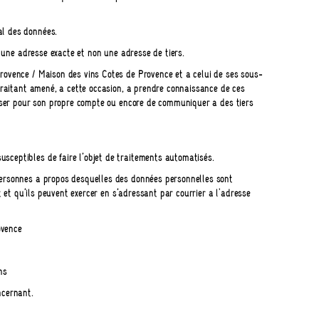
al des données.
r une adresse exacte et non une adresse de tiers.
rovence / Maison des vins Côtes de Provence et à celui de ses sous-
-traitant amené, à cette occasion, à prendre connaissance de ces
liser pour son propre compte ou encore de communiquer à des tiers
sceptibles de faire l’objet de traitements automatisés.
personnes à propos desquelles des données personnelles sont
t et qu’ils peuvent exercer en s’adressant par courrier à l'adresse
ovence
ns
ncernant.