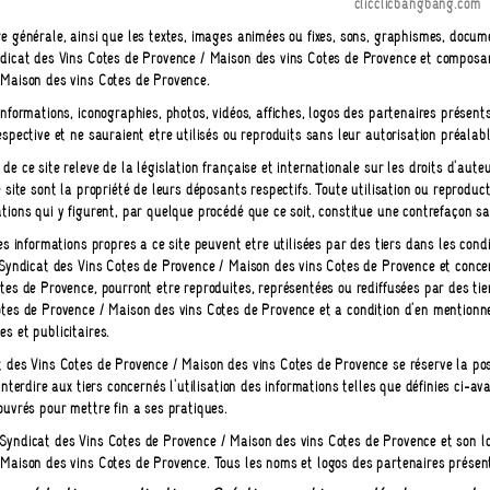
clicclicbangbang.com
e générale, ainsi que les textes, images animées ou fixes, sons, graphismes, docu
dicat des Vins Côtes de Provence / Maison des vins Côtes de Provence et composant
 Maison des vins Côtes de Provence.
informations, iconographies, photos, vidéos, affiches, logos des partenaires présen
espective et ne sauraient être utilisés ou reproduits sans leur autorisation préalabl
de ce site relève de la législation française et internationale sur les droits d'aut
e site sont la propriété de leurs déposants respectifs. Toute utilisation ou reproduc
tions qui y figurent, par quelque procédé que ce soit, constitue une contrefaçon san
les informations propres à ce site peuvent être utilisées par des tiers dans les cond
e Syndicat des Vins Côtes de Provence / Maison des vins Côtes de Provence et conc
tes de Provence, pourront être reproduites, représentées ou rediffusées par des t
tes de Provence / Maison des vins Côtes de Provence et à condition d'en mentionner 
s et publicitaires.
 des Vins Côtes de Provence / Maison des vins Côtes de Provence se réserve la poss
'interdire aux tiers concernés l'utilisation des informations telles que définies ci-
ouvrés pour mettre fin à ses pratiques.
yndicat des Vins Côtes de Provence / Maison des vins Côtes de Provence et son lo
Maison des vins Côtes de Provence. Tous les noms et logos des partenaires présents