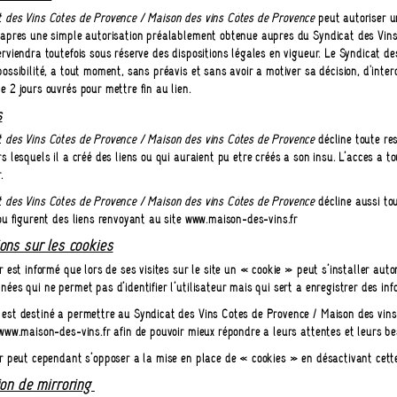
t des Vins Côtes de Provence / Maison des vins Côtes de Provence
peut autoriser un
r après une simple autorisation préalablement obtenue auprès du Syndicat des Vins
erviendra toutefois sous réserve des dispositions légales en vigueur. Le Syndicat 
possibilité, à tout moment, sans préavis et sans avoir à motiver sa décision, d'inte
e 2 jours ouvrés pour mettre fin au lien.
s
t des Vins Côtes de Provence / Maison des vins Côtes de Provence
décline toute res
rs lesquels il a créé des liens ou qui auraient pu être créés à son insu. L’accès à to
.
t des Vins Côtes de Provence / Maison des vins Côtes de Provence
décline aussi to
 où figurent des liens renvoyant au site www.maison-des-vins.fr
ons sur les cookies
ur est informé que lors de ses visites sur le site un « cookie » peut s’installer a
nées qui ne permet pas d’identifier l’utilisateur mais qui sert à enregistrer des info
est destiné à permettre au Syndicat des Vins Côtes de Provence / Maison des vins 
 www.maison-des-vins.fr afin de pouvoir mieux répondre à leurs attentes et leurs be
ur peut cependant s’opposer à la mise en place de « cookies » en désactivant cett
ion de mirroring