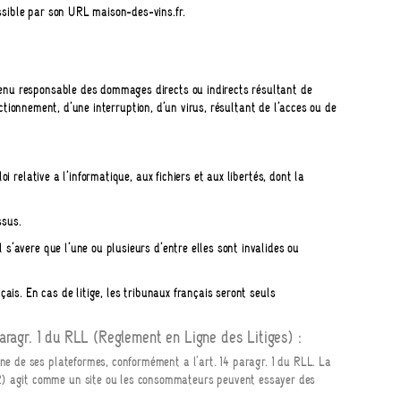
sible par son URL maison-des-vins.fr.
enu responsable des dommages directs ou indirects résultant de
onctionnement, d’une interruption, d’un virus, résultant de l’accès ou de
i relative à l’informatique, aux fichiers et aux libertés, dont la
ssus.
s’avère que l’une ou plusieurs d’entre elles sont invalides ou
ais. En cas de litige, les tribunaux français seront seuls
paragr. 1 du RLL (Règlement en Ligne des Litiges) :
e de ses plateformes, conformément à l'art. 14 paragr. 1 du RLL. La
R
) agit comme un site où les consommateurs peuvent essayer des