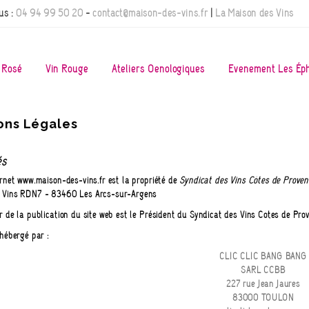
us :
04 94 99 50 20
-
contact@maison-des-vins.fr
|
La Maison des Vins
 Rosé
Vin Rouge
Ateliers Oenologiques
Evènement Les Ép
ons Légales
és
ernet www.maison-des-vins.fr est la propriété de
Syndicat des Vins Côtes de Proven
 Vins RDN7 - 83460 Les Arcs-sur-Argens
ur de la publication du site web est le Président du Syndicat des Vins Côtes de P
 hébergé par :
CLIC CLIC BANG BANG
SARL CCBB
227 rue Jean Jaurès
83000 TOULON