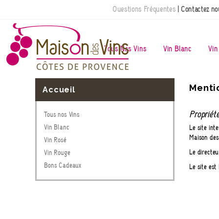
Questions Fréquentes
| Contactez no
Tous Nos Vins
Vin Blanc
Vin
Menti
Accueil
Propriét
Tous nos Vins
Vin Blanc
Le site int
Maison des
Vin Rosé
Le directe
Vin Rouge
Bons Cadeaux
Le site est