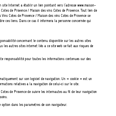
 site Internet à établir un lien pointant vers l'adresse www.maison-
 Côtes de Provence / Maison des vins Côtes de Provence. Tout lien de
des Vins Côtes de Provence / Maison des vins Côtes de Provence se
rdire ces liens. Dans ce cas il informera la personne concernée qui
ponsabilité concernant le contenu disponible sur les autres sites
us les autres sites internet liés à ce site web se fait aux risques de
ute responsabilité pour toutes les informations contenues sur des
utomatiquement sur son logiciel de navigation. Un « cookie » est un
rmations relatives à la navigation de celui-ci sur le site.
Côtes de Provence de suivre les internautes au fil de leur navigation
soins.
e option dans les paramètres de son navigateur.