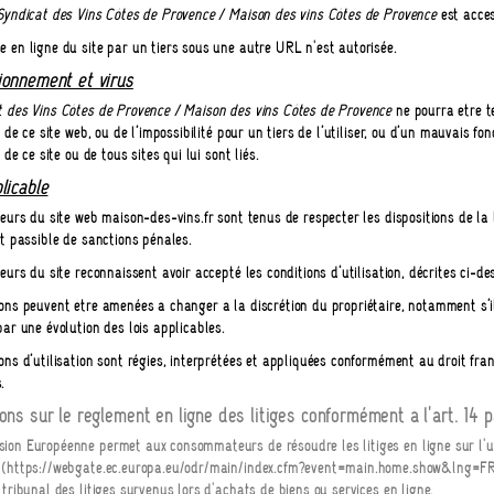
Syndicat des Vins Côtes de Provence / Maison des vins Côtes de Provence
est acces
 en ligne du site par un tiers sous une autre URL n'est autorisée.
ionnement et virus
t des Vins Côtes de Provence / Maison des vins Côtes de Provence
ne pourra être t
on de ce site web, ou de l’impossibilité pour un tiers de l’utiliser, ou d’un mauvais f
n de ce site ou de tous sites qui lui sont liés.
licable
teurs du site web maison-des-vins.fr sont tenus de respecter les dispositions de la lo
st passible de sanctions pénales.
teurs du site reconnaissent avoir accepté les conditions d’utilisation, décrites ci-de
ons peuvent être amenées à changer à la discrétion du propriétaire, notamment s’il 
par une évolution des lois applicables.
ons d’utilisation sont régies, interprétées et appliquées conformément au droit franç
.
ons sur le règlement en ligne des litiges conformément à l'art. 14 
ion Européenne permet aux consommateurs de résoudre les litiges en ligne sur l'un
 (
https://webgate.ec.europa.eu/odr/main/index.cfm?event=main.home.show&lng=F
 tribunal des litiges survenus lors d'achats de biens ou services en ligne.