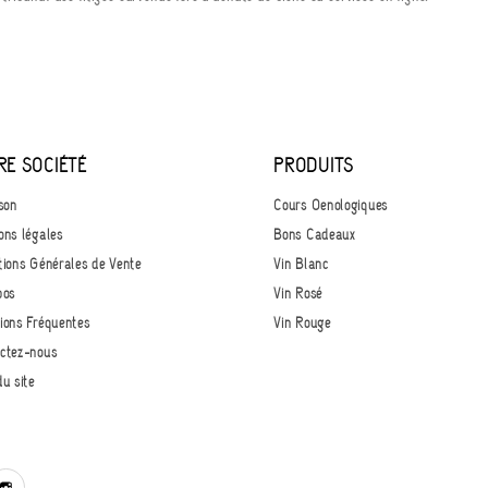
RE SOCIÉTÉ
PRODUITS
son
Cours Oenologiques
ons légales
Bons Cadeaux
tions Générales de Vente
Vin Blanc
pos
Vin Rosé
ions Fréquentes
Vin Rouge
ctez-nous
du site
book
Instagram