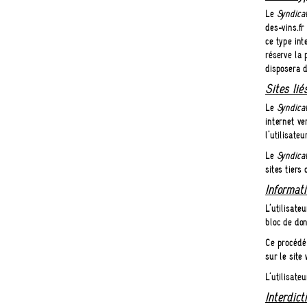
Le
Syndica
des-vins.f
ce type int
réserve la 
disposera d
Sites lié
Le
Syndica
internet ve
l’utilisateur
Le
Syndica
sites tiers
Informati
L’utilisate
bloc de don
Ce procédé 
sur le site
L’utilisate
Interdict