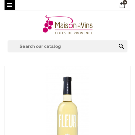
0

