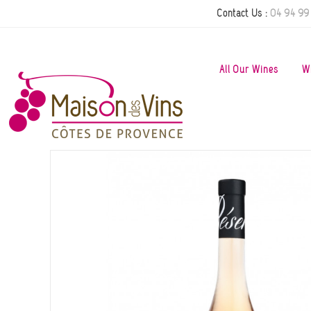
Contact Us :
04 94 99
All Our Wines
W