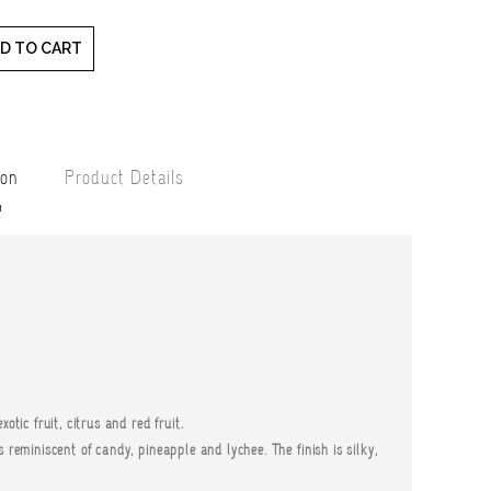
D TO CART
ion
Product Details
otic fruit, citrus and red fruit.
s reminiscent of candy, pineapple and lychee. The finish is silky,