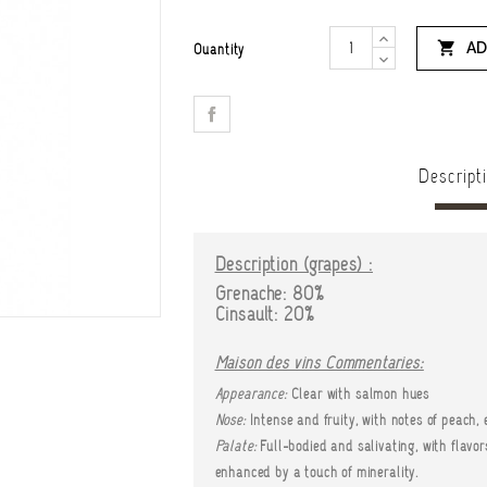

AD
Quantity
Descript
Description (grapes) :
Grenache: 80%
Cinsault: 20%
Maison des vins Commentaries:
Appearance:
Clear with salmon hues
Nose:
Intense and fruity, with notes of peach, ex
Palate:
Full-bodied and salivating, with flavor
enhanced by a touch of minerality.