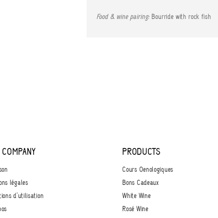
Food & wine pairing:
Bourride with rock fish
 COMPANY
PRODUCTS
son
Cours Oenologiques
ons légales
Bons Cadeaux
ions d'utilisation
White Wine
pos
Rosé Wine