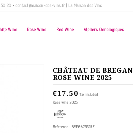
 50 20
-
contact@maison-des-vins.fr
|
La Maison des Vins
hite Wine
Rosé Wine
Red Wine
Ateliers Oenologiques
CHÂTEAU DE BREGANC
ROSE WINE 2025
€17.50
Tax included
Rose wine 2025
Reference :
BREGA25S1RE